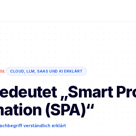
|
ht
CLOUD, LLM, SAAS UND KI ERKLÄRT
edeutet „Smart Pr
ation (SPA)“
achbegriff verständlich erklärt