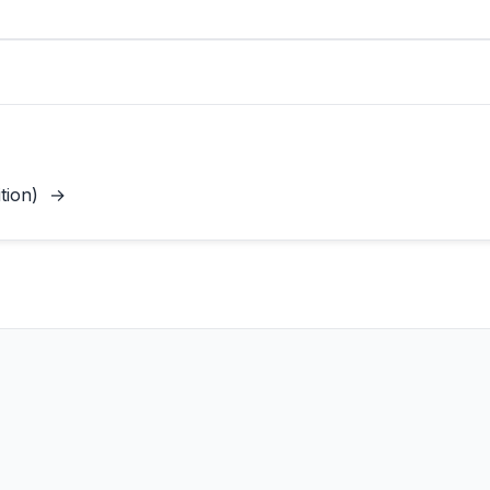
tion)
→