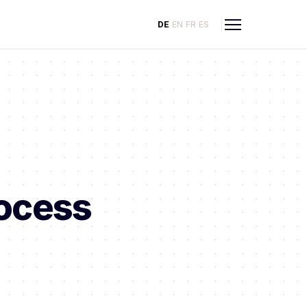
DE
EN
FR
ES
ocess