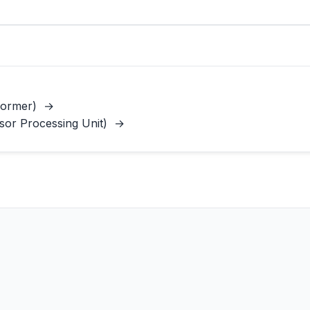
former)
→
or Processing Unit)
→