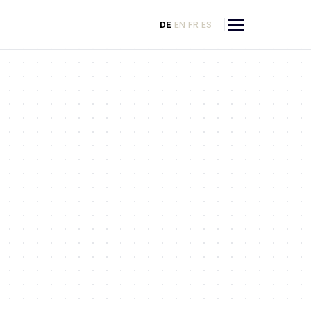
DE
EN
FR
ES