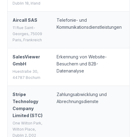
Dublin 18, Irland
Aircall SAS
Telefonie- und
Fr
Kommunikationsdienstleistungen
Un
11 Rue Saint-
Georges, 75009
Paris, Frankreich
SalesViewer
Erkennung von Website-
De
GmbH
Besuchern und B2B-
Un
Datenanalyse
Huestraße 30,
44787 Bochum
Stripe
Zahlungsabwicklung und
Ir
Technology
Abrechnungsdienste
Company
Limited (STC)
One Wilton Park,
Wilton Place,
Dublin 2, D02