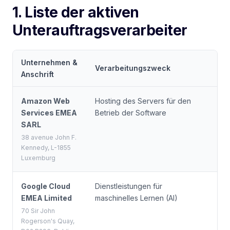
1. Liste der aktiven
Unterauftragsverarbeiter
Unternehmen &
Verarbeitungszweck
Or
Anschrift
Amazon Web
Hosting des Servers für den
Fr
Services EMEA
Betrieb der Software
Un
SARL
38 avenue John F.
Kennedy, L-1855
Luxemburg
Google Cloud
Dienstleistungen für
Eu
EMEA Limited
maschinelles Lernen (AI)
70 Sir John
Rogerson's Quay,