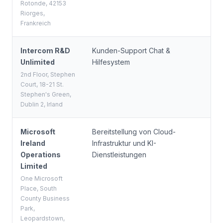
Rotonde, 42153
Riorges,
Frankreich
Intercom R&D
Kunden-Support Chat &
Ir
Unlimited
Hilfesystem
2nd Floor, Stephen
Court, 18-21 St.
Stephen's Green,
Dublin 2, Irland
Microsoft
Bereitstellung von Cloud-
Ir
Ireland
Infrastruktur und KI-
Operations
Dienstleistungen
Limited
One Microsoft
Place, South
County Business
Park,
Leopardstown,