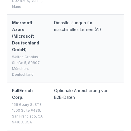
D02 R296, Dublin,
Irland
Microsoft
Dienstleistungen für
Eu
Azure
maschinelles Lernen (AI)
(Microsoft
Deutschland
GmbH)
Walter-Gropius-
Straße 5, 80807
München,
Deutschland
FullEnrich
Optionale Anreicherung von
Ve
Corp.
B2B-Daten
(S
ve
166 Geary St STE
1500 Suite #436,
San Francisco, CA
94108, USA