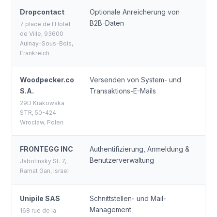
Dropcontact
Optionale Anreicherung von
Fr
B2B-Daten
Un
7 place de l'Hotel
de Ville, 93600
Aulnay-Sous-Bois,
Frankreich
Woodpecker.co
Versenden von System- und
Po
S.A.
Transaktions-E-Mails
29D Krakowska
STR, 50-424
Wrocław, Polen
FRONTEGG INC
Authentifizierung, Anmeldung &
Isr
Benutzerverwaltung
(A
Jabotinsky St. 7,
Ramat Gan, Israel
na
Unipile SAS
Schnittstellen- und Mail-
Fr
Management
Un
168 rue de la